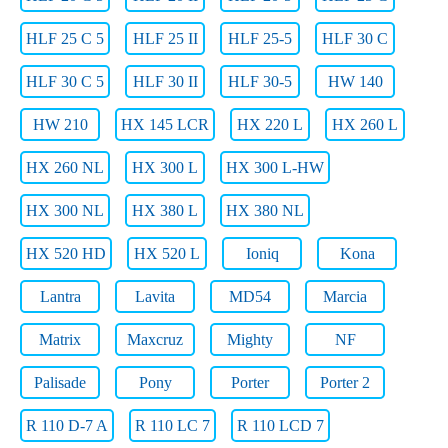
HLF 25 C 5
HLF 25 II
HLF 25-5
HLF 30 C
HLF 30 C 5
HLF 30 II
HLF 30-5
HW 140
HW 210
HX 145 LCR
HX 220 L
HX 260 L
HX 260 NL
HX 300 L
HX 300 L-HW
HX 300 NL
HX 380 L
HX 380 NL
HX 520 HD
HX 520 L
Ioniq
Kona
Lantra
Lavita
MD54
Marcia
Matrix
Maxcruz
Mighty
NF
Palisade
Pony
Porter
Porter 2
R 110 D-7 A
R 110 LC 7
R 110 LCD 7