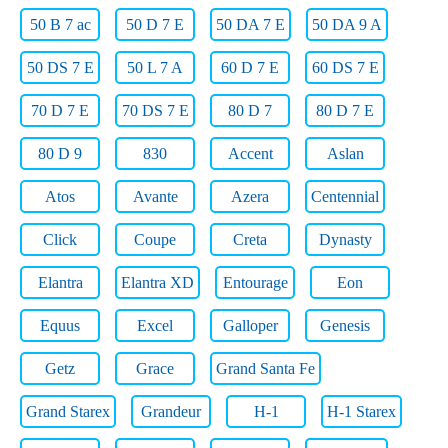
50 B 7 ac
50 D 7 E
50 DA 7 E
50 DA 9 A
50 DS 7 E
50 L 7 A
60 D 7 E
60 DS 7 E
70 D 7 E
70 DS 7 E
80 D 7
80 D 7 E
80 D 9
830
Accent
Aslan
Atos
Avante
Azera
Centennial
Click
Coupe
Creta
Dynasty
Elantra
Elantra XD
Entourage
Eon
Equus
Excel
Galloper
Genesis
Getz
Grace
Grand Santa Fe
Grand Starex
Grandeur
H-1
H-1 Starex