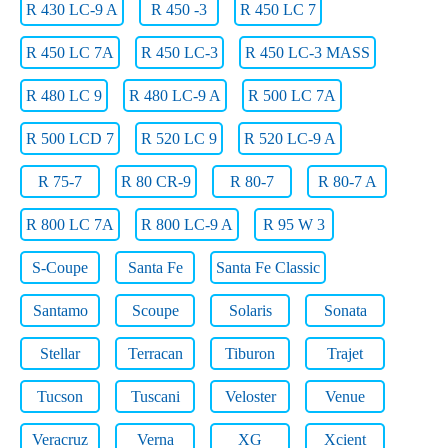
R 430 LC-9 A
R 450 -3
R 450 LC 7
R 450 LC 7A
R 450 LC-3
R 450 LC-3 MASS
R 480 LC 9
R 480 LC-9 A
R 500 LC 7A
R 500 LCD 7
R 520 LC 9
R 520 LC-9 A
R 75-7
R 80 CR-9
R 80-7
R 80-7 A
R 800 LC 7A
R 800 LC-9 A
R 95 W 3
S-Coupe
Santa Fe
Santa Fe Classic
Santamo
Scoupe
Solaris
Sonata
Stellar
Terracan
Tiburon
Trajet
Tucson
Tuscani
Veloster
Venue
Veracruz
Verna
XG
Xcient