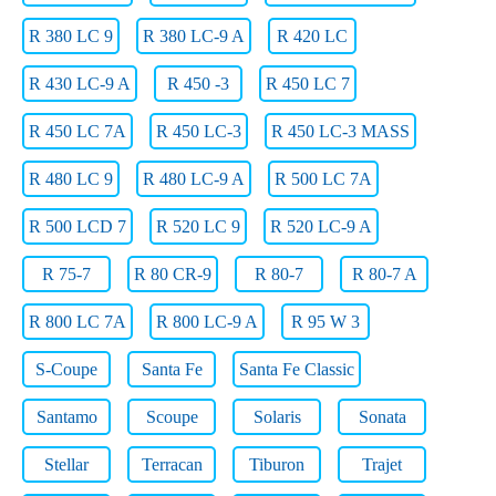
R 380 LC 9
R 380 LC-9 A
R 420 LC
R 430 LC-9 A
R 450 -3
R 450 LC 7
R 450 LC 7A
R 450 LC-3
R 450 LC-3 MASS
R 480 LC 9
R 480 LC-9 A
R 500 LC 7A
R 500 LCD 7
R 520 LC 9
R 520 LC-9 A
R 75-7
R 80 CR-9
R 80-7
R 80-7 A
R 800 LC 7A
R 800 LC-9 A
R 95 W 3
S-Coupe
Santa Fe
Santa Fe Classic
Santamo
Scoupe
Solaris
Sonata
Stellar
Terracan
Tiburon
Trajet