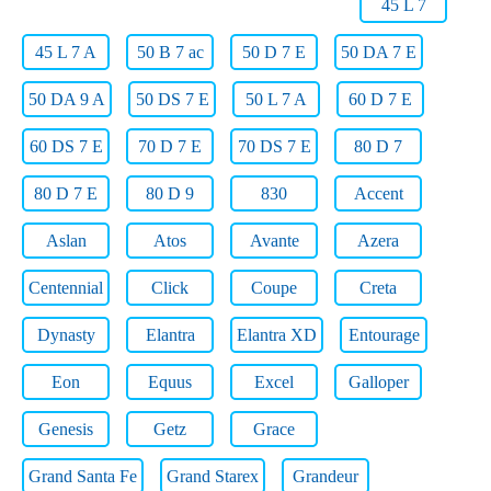
45 L 7
45 L 7 A
50 B 7 ac
50 D 7 E
50 DA 7 E
50 DA 9 A
50 DS 7 E
50 L 7 A
60 D 7 E
60 DS 7 E
70 D 7 E
70 DS 7 E
80 D 7
80 D 7 E
80 D 9
830
Accent
Aslan
Atos
Avante
Azera
Centennial
Click
Coupe
Creta
Dynasty
Elantra
Elantra XD
Entourage
Eon
Equus
Excel
Galloper
Genesis
Getz
Grace
Grand Santa Fe
Grand Starex
Grandeur