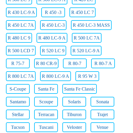
R 430 LC-9 A
R 450 -3
R 450 LC 7
R 450 LC 7A
R 450 LC-3
R 450 LC-3 MASS
R 480 LC 9
R 480 LC-9 A
R 500 LC 7A
R 500 LCD 7
R 520 LC 9
R 520 LC-9 A
R 75-7
R 80 CR-9
R 80-7
R 80-7 A
R 800 LC 7A
R 800 LC-9 A
R 95 W 3
S-Coupe
Santa Fe
Santa Fe Classic
Santamo
Scoupe
Solaris
Sonata
Stellar
Terracan
Tiburon
Trajet
Tucson
Tuscani
Veloster
Venue