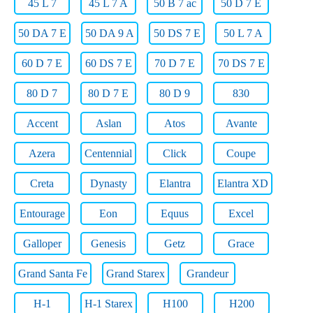
45 L 7
45 L 7 A
50 B 7 ac
50 D 7 E
50 DA 7 E
50 DA 9 A
50 DS 7 E
50 L 7 A
60 D 7 E
60 DS 7 E
70 D 7 E
70 DS 7 E
80 D 7
80 D 7 E
80 D 9
830
Accent
Aslan
Atos
Avante
Azera
Centennial
Click
Coupe
Creta
Dynasty
Elantra
Elantra XD
Entourage
Eon
Equus
Excel
Galloper
Genesis
Getz
Grace
Grand Santa Fe
Grand Starex
Grandeur
H-1
H-1 Starex
H100
H200