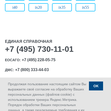
i40
ix20
ix35
ix55
ЕДИНАЯ СПРАВОЧНАЯ
+7 (495) 730-11-01
+7 (495) 228-05-75
ЕОСАГО:
+7 (800) 333-44-03
ДМС:
Продолжая пользование настоящим сайтом Вы
OK
выражаете своё согласие на обработку Ваших
персональных данных (файлов cookie) с
Ⓒ 1992-2026 АО «МАКС»
использованием трекера Яндекс.Метрика.
Лицензии Банка России: ОС № 1427-03, ОС № 1427-04,
Порядок обработки Ваших персональных
ОС № 1427-05, СЛ № 1427, СИ № 1427, ПС № 1427 от
данных, а также реализуемые требования к их