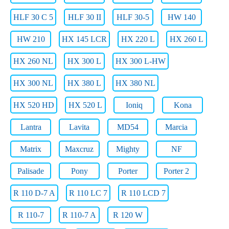
HLF 30 C 5
HLF 30 II
HLF 30-5
HW 140
HW 210
HX 145 LCR
HX 220 L
HX 260 L
HX 260 NL
HX 300 L
HX 300 L-HW
HX 300 NL
HX 380 L
HX 380 NL
HX 520 HD
HX 520 L
Ioniq
Kona
Lantra
Lavita
MD54
Marcia
Matrix
Maxcruz
Mighty
NF
Palisade
Pony
Porter
Porter 2
R 110 D-7 A
R 110 LC 7
R 110 LCD 7
R 110-7
R 110-7 A
R 120 W