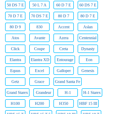
50 DS 7 E
50 L 7 A
60 D 7 E
60 DS 7 E
70 D 7 E
70 DS 7 E
80 D 7
80 D 7 E
80 D 9
830
Accent
Aslan
Atos
Avante
Azera
Centennial
Click
Coupe
Creta
Dynasty
Elantra
Elantra XD
Entourage
Eon
Equus
Excel
Galloper
Genesis
Getz
Grace
Grand Santa Fe
Grand Starex
Grandeur
H-1
H-1 Starex
H100
H200
H350
HBF 15 III