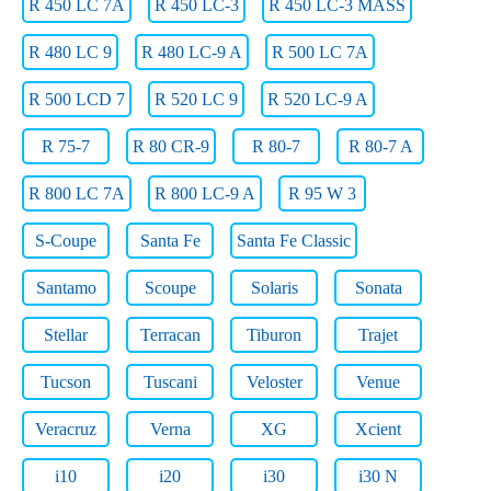
R 450 LC 7A
R 450 LC-3
R 450 LC-3 MASS
R 480 LC 9
R 480 LC-9 A
R 500 LC 7A
R 500 LCD 7
R 520 LC 9
R 520 LC-9 A
R 75-7
R 80 CR-9
R 80-7
R 80-7 A
R 800 LC 7A
R 800 LC-9 A
R 95 W 3
S-Coupe
Santa Fe
Santa Fe Classic
Santamo
Scoupe
Solaris
Sonata
Stellar
Terracan
Tiburon
Trajet
Tucson
Tuscani
Veloster
Venue
Veracruz
Verna
XG
Xcient
i10
i20
i30
i30 N