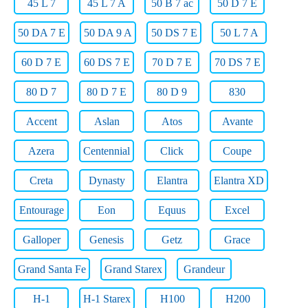
45 L 7
45 L 7 A
50 B 7 ac
50 D 7 E
50 DA 7 E
50 DA 9 A
50 DS 7 E
50 L 7 A
60 D 7 E
60 DS 7 E
70 D 7 E
70 DS 7 E
80 D 7
80 D 7 E
80 D 9
830
Accent
Aslan
Atos
Avante
Azera
Centennial
Click
Coupe
Creta
Dynasty
Elantra
Elantra XD
Entourage
Eon
Equus
Excel
Galloper
Genesis
Getz
Grace
Grand Santa Fe
Grand Starex
Grandeur
H-1
H-1 Starex
H100
H200