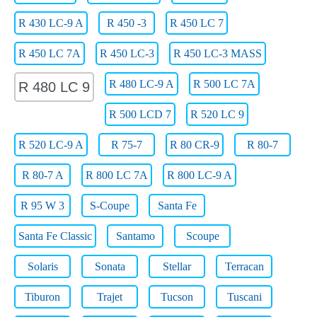
R 430 LC-9 A
R 450 -3
R 450 LC 7
R 450 LC 7A
R 450 LC-3
R 450 LC-3 MASS
R 480 LC-9 A
R 500 LC 7A
R 480 LC 9
R 500 LCD 7
R 520 LC 9
R 520 LC-9 A
R 75-7
R 80 CR-9
R 80-7
R 80-7 A
R 800 LC 7A
R 800 LC-9 A
R 95 W 3
S-Coupe
Santa Fe
Santa Fe Classic
Santamo
Scoupe
Solaris
Sonata
Stellar
Terracan
Tiburon
Trajet
Tucson
Tuscani