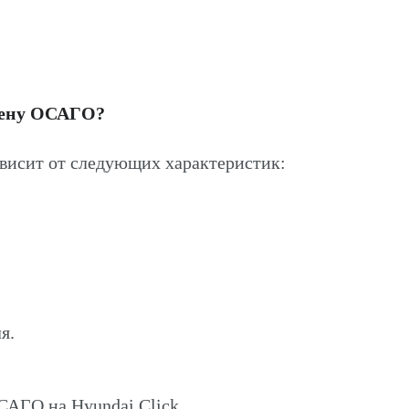
цену ОСАГО?
висит от следующих характеристик:
я.
САГО на Hyundai Click