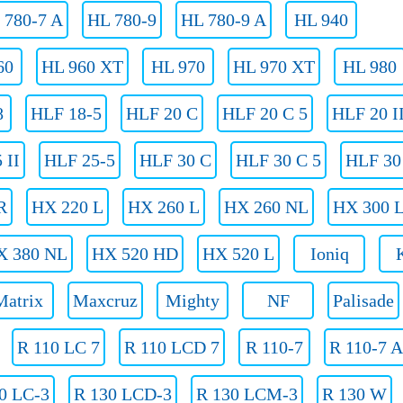
 780-7 A
HL 780-9
HL 780-9 A
HL 940
60
HL 960 XT
HL 970
HL 970 XT
HL 980
8
HLF 18-5
HLF 20 C
HLF 20 C 5
HLF 20 I
 II
HLF 25-5
HLF 30 C
HLF 30 C 5
HLF 30 
R
HX 220 L
HX 260 L
HX 260 NL
HX 300 
X 380 NL
HX 520 HD
HX 520 L
Ioniq
Matrix
Maxcruz
Mighty
NF
Palisade
R 110 LC 7
R 110 LCD 7
R 110-7
R 110-7 A
0 LC-3
R 130 LCD-3
R 130 LCM-3
R 130 W