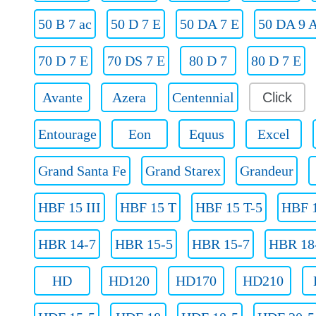
50 B 7 ac
50 D 7 E
50 DA 7 E
50 DA 9 
70 D 7 E
70 DS 7 E
80 D 7
80 D 7 E
Avante
Azera
Centennial
Click
Entourage
Eon
Equus
Excel
Grand Santa Fe
Grand Starex
Grandeur
HBF 15 III
HBF 15 T
HBF 15 T-5
HBF 1
HBR 14-7
HBR 15-5
HBR 15-7
HBR 18
HD
HD120
HD170
HD210