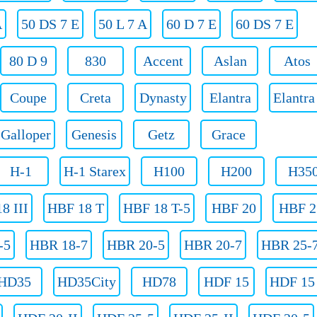
A
50 DS 7 E
50 L 7 A
60 D 7 E
60 DS 7 E
80 D 9
830
Accent
Aslan
Atos
Coupe
Creta
Dynasty
Elantra
Elantr
Galloper
Genesis
Getz
Grace
H-1
H-1 Starex
H100
H200
H35
8 III
HBF 18 T
HBF 18 T-5
HBF 20
HBF 2
-5
HBR 18-7
HBR 20-5
HBR 20-7
HBR 25-
HD35
HD35City
HD78
HDF 15
HDF 15 