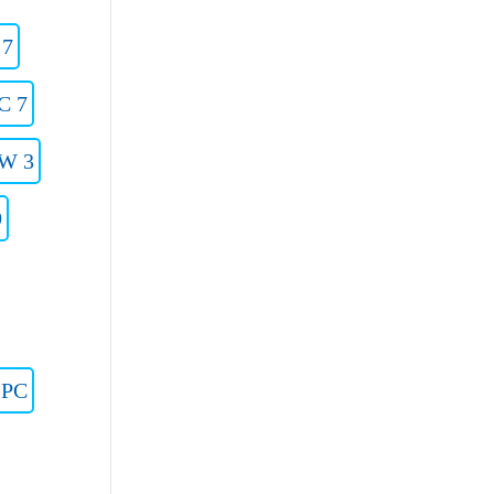
 7
C 7
 W 3
9
2PC