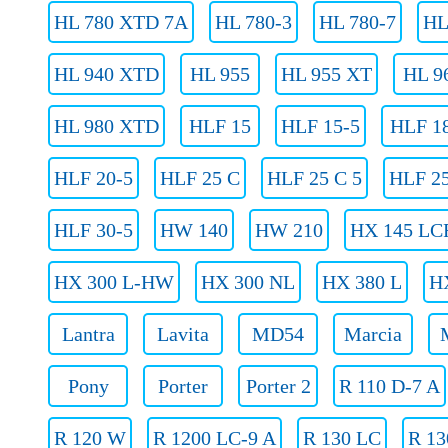
HL 780 XTD 7A
HL 780-3
HL 780-7
HL
HL 940 XTD
HL 955
HL 955 XT
HL 9
HL 980 XTD
HLF 15
HLF 15-5
HLF 1
HLF 20-5
HLF 25 C
HLF 25 C 5
HLF 25
HLF 30-5
HW 140
HW 210
HX 145 LC
HX 300 L-HW
HX 300 NL
HX 380 L
H
Lantra
Lavita
MD54
Marcia
Pony
Porter
Porter 2
R 110 D-7 A
R 120 W
R 1200 LC-9 A
R 130 LC
R 13